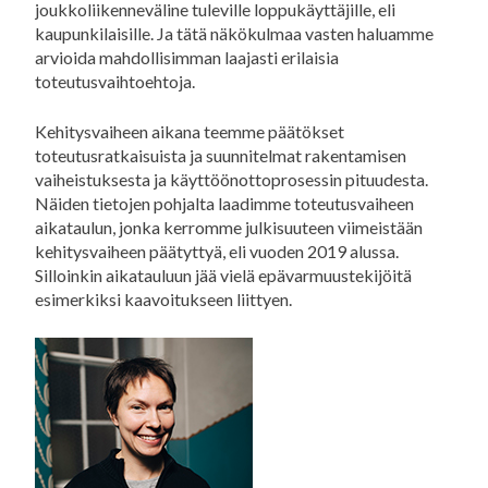
joukkoliikenneväline tuleville loppukäyttäjille, eli
kaupunkilaisille. Ja tätä näkökulmaa vasten haluamme
arvioida mahdollisimman laajasti erilaisia
toteutusvaihtoehtoja.
Kehitysvaiheen aikana teemme päätökset
toteutusratkaisuista ja suunnitelmat rakentamisen
vaiheistuksesta ja käyttöönottoprosessin pituudesta.
Näiden tietojen pohjalta laadimme toteutusvaiheen
aikataulun, jonka kerromme julkisuuteen viimeistään
kehitysvaiheen päätyttyä, eli vuoden 2019 alussa.
Silloinkin aikatauluun jää vielä epävarmuustekijöitä
esimerkiksi kaavoitukseen liittyen.