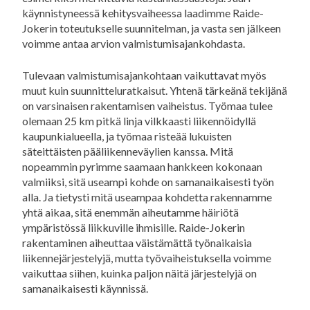
käynnistyneessä kehitysvaiheessa laadimme Raide-
Jokerin toteutukselle suunnitelman, ja vasta sen jälkeen
voimme antaa arvion valmistumisajankohdasta.
Tulevaan valmistumisajankohtaan vaikuttavat myös
muut kuin suunnitteluratkaisut. Yhtenä tärkeänä tekijänä
on varsinaisen rakentamisen vaiheistus. Työmaa tulee
olemaan 25 km pitkä linja vilkkaasti liikennöidyllä
kaupunkialueella, ja työmaa risteää lukuisten
säteittäisten pääliikenneväylien kanssa. Mitä
nopeammin pyrimme saamaan hankkeen kokonaan
valmiiksi, sitä useampi kohde on samanaikaisesti työn
alla. Ja tietysti mitä useampaa kohdetta rakennamme
yhtä aikaa, sitä enemmän aiheutamme häiriötä
ympäristössä liikkuville ihmisille. Raide-Jokerin
rakentaminen aiheuttaa väistämättä työnaikaisia
liikennejärjestelyjä, mutta työvaiheistuksella voimme
vaikuttaa siihen, kuinka paljon näitä järjestelyjä on
samanaikaisesti käynnissä.