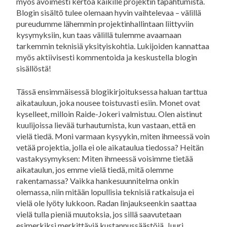
myös avoimesti kertoa kaikille projektin tapahtumista.
Blogin sisältö tulee olemaan hyvin vaihtelevaa – välillä
pureudumme lähemmin projektinhallintaan liittyviin
kysymyksiin, kun taas välillä tulemme avaamaan
tarkemmin teknisiä yksityiskohtia. Lukijoiden kannattaa
myös aktiivisesti kommentoida ja keskustella blogin
sisällöstä!
Tässä ensimmäisessä blogikirjoituksessa haluan tarttua
aikatauluun, joka nousee toistuvasti esiin. Monet ovat
kyselleet, milloin Raide-Jokeri valmistuu. Olen aistinut
kuulijoissa lievää turhautumista, kun vastaan, että en
vielä tiedä. Moni varmaan kysyykin, miten ihmeessä voin
vetää projektia, jolla ei ole aikataulua tiedossa? Heitän
vastakysymyksen: Miten ihmeessä voisimme tietää
aikataulun, jos emme vielä tiedä, mitä olemme
rakentamassa? Vaikka hankesuunnitelma onkin
olemassa, niin mitään lopullisia teknisiä ratkaisuja ei
vielä ole lyöty lukkoon. Radan linjaukseenkin saattaa
vielä tulla pieniä muutoksia, jos sillä saavutetaan
esimerkiksi merkittäviä kustannussäästöjä. Juuri