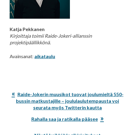
Katja Pekkanen
Kirjoittaja toimii Raide-Jokeri-allianssin
projektipäällikkönä.
Avainsanat:
aikataulu
Edellinen
Raide-Jokerin muusikot tuovat joulumieltä 550-
artikkeli:
bussin matkustajille – joululaulutempausta voi
seurata myös Twitterin kautta
Seuraava
Rahalla saa ja ratikalla pääsee
artikkeli: