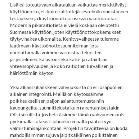
Lisäksi toteutuvaan aikatauluun vaikuttaa merkittävästi
käyttöönotto, eli koko raitiotiejärjestelmän onnistuneen
testauksen ja käyttöönottoprosessin vaatima aika.
Modernia pikaraitiotietä ei vielä koskaan ole otettu
Suomessa käyttöön, joten käyttöönottokokemukset
täytyy hakea ulkomailta. Kehitysvaiheessa tulemme
laatimaan käyttöönottosuunnitelman, jota
noudattamalla voimme varmistaa teknisten
järjestelmien, kaluston sekä katu- ja ratainfran
yhteensopivuuden ja koko raitiotien turvallisen ja
häiriöttömän käytön.
Yksi allianssihankkeen vahvuuksista on eri osapuolien
aikainen integrointi. Meillä on käytössämme
poikkeuksellisen paljon asiantuntemusta niin
kaupungeilta, suunnittelusta kuin rakentamisestakin.
Olisi surullista, jos heittäisimme tämän vahvuuden pois
pyrkimällä sokeasti johonkin ennalta päätettyyn
valmistumisajankohtaan. Projektin tavoitteena on luoda
mahdollisimman sujuva ja pitkäikäinen poikittainen