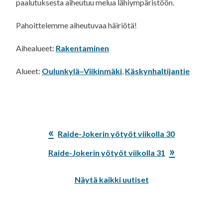
paalutuksesta aiheutuu melua lähiympäristöön.
Pahoittelemme aiheutuvaa häiriötä!
Aihealueet:
Rakentaminen
Alueet:
Oulunkylä–Viikinmäki
,
Käskynhaltijantie
Edellinen
Raide-Jokerin yötyöt viikolla 30
artikkeli:
Seuraava
Raide-Jokerin yötyöt viikolla 31
artikkeli:
Näytä kaikki uutiset