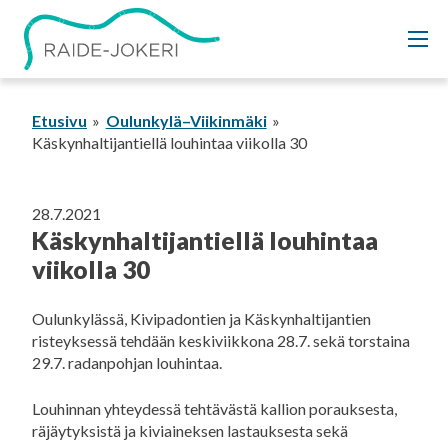
Siirry
sisältöön
Etusivu
Oulunkylä–Viikinmäki
Käskynhaltijantiellä louhintaa viikolla 30
28.7.2021
Käskynhaltijantiellä louhintaa
viikolla 30
Oulunkylässä, Kivipadontien ja Käskynhaltijantien
risteyksessä tehdään keskiviikkona 28.7. sekä torstaina
29.7. radanpohjan louhintaa.
Louhinnan yhteydessä tehtävästä kallion porauksesta,
räjäytyksistä ja kiviaineksen lastauksesta sekä