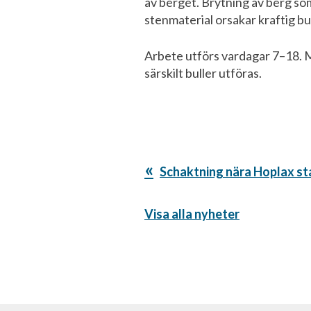
av berget. Brytning av berg som
stenmaterial orsakar kraftig bu
Arbete utförs vardagar 7–18. M
särskilt buller utföras.
Föregående
Schaktning nära Hoplax stat
inlägg:
Visa alla nyheter