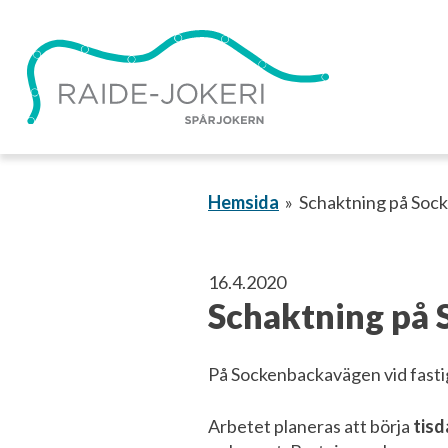
Gå
vidare
till
innehållet
Hemsida
Schaktning på Sock
16.4.2020
Schaktning på 
På Sockenbackavägen vid fasti
Arbetet planeras att börja
tisd