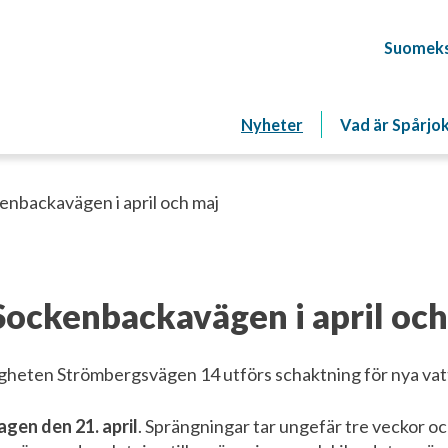
Suomeks
Nyheter
Vad är Spårjo
enbackavägen i april och maj
Sockenbackavägen i april och
gheten Strömbergsvägen 14 utförs schaktning för nya vatt
agen den 21. april
. Sprängningar tar ungefär tre veckor oc