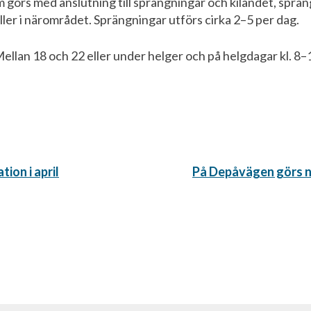
 görs med anslutning till sprängningar och kilandet, sprän
ller i närområdet. Sprängningar utförs cirka 2–5 per dag.
ellan 18 och 22 eller under helger och på helgdagar kl. 8–
Nästa
ion i april
På Depåvägen görs n
inlägg: