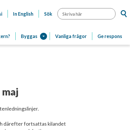
Sök
i
In English
Sök
kern?
Byggas
Vanliga frågor
Ge respons
 maj
enledningslinjer.
h därefter fortsattas kilandet