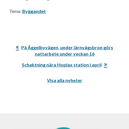
Tema:
Byggandet
Föregående
Pä Åggelbyvägen, under järnvägsbron görs
inlägg:
nattarbete under veckan 16
Nästa
Schaktning nära Hoplax station i april
inlägg:
Visa alla nyheter