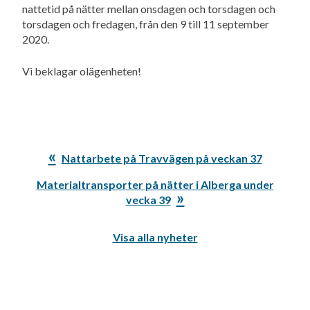
nattetid på nätter mellan onsdagen och torsdagen och
torsdagen och fredagen, från den 9 till 11 september
2020.
Vi beklagar olägenheten!
Föregående
Nattarbete på Travvägen på veckan 37
inlägg:
Nästa
Materialtransporter på nätter i Alberga under
inlägg:
vecka 39
Visa alla nyheter