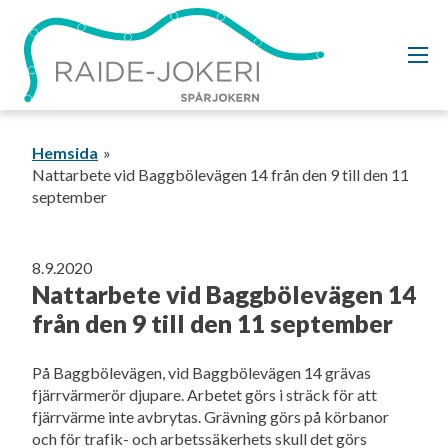
Gå
vidare
till
innehållet
Hemsida
Nattarbete vid Baggbölevägen 14 från den 9 till den 11
september
8.9.2020
Nattarbete vid Baggbölevägen 14
från den 9 till den 11 september
På Baggbölevägen, vid Baggbölevägen 14 grävas
fjärrvärmerör djupare. Arbetet görs i sträck för att
fjärrvärme inte avbrytas. Grävning görs på körbanor
och för trafik- och arbetssäkerhets skull det görs