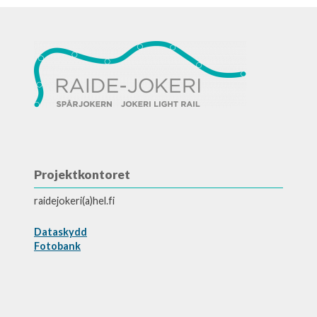
Projektkontoret
raidejokeri(a)hel.fi
Dataskydd
Fotobank