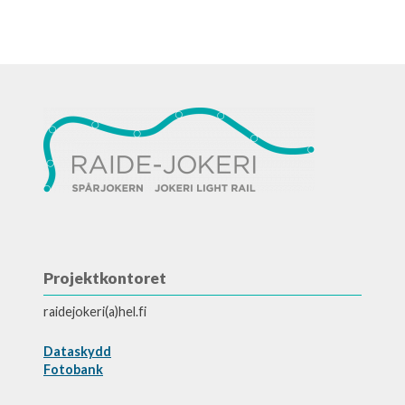
Projektkontoret
raidejokeri(a)hel.fi
Dataskydd
Fotobank