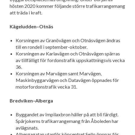
hösten 2020 kommer följande större trafikarrangemang
att träda i kraft.
Kägeludden–Otnäs
Korsningen av Granövägen och Otnäsvägen ändras
till en rondell i september-oktober.
Korsningen av Karlavägen och Otnäsvägen spärras
av tillfälligt för fordonstrafik uppskattningsvis vecka
36.
Korsningen av Marvägen samt Marvägen,
Maskinbyggarvägen och Datavägen öppnades för
motorfordonstrafik vecka 31.
Bredviken–Alberga
Byggandet av Impilaxbron håller på att bli färdigt.
Spårjokerns trafikarrangemang från Åboleden har
avlägsnats.
Albergagatan utanför köpcentret Sello öppnas för