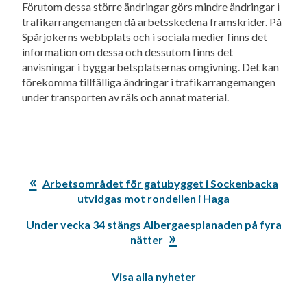
Förutom dessa större ändringar görs mindre ändringar i
trafikarrangemangen då arbetsskedena framskrider. På
Spårjokerns webbplats och i sociala medier finns det
information om dessa och dessutom finns det
anvisningar i byggarbetsplatsernas omgivning. Det kan
förekomma tillfälliga ändringar i trafikarrangemangen
under transporten av räls och annat material.
Föregående
Arbetsområdet för gatubygget i Sockenbacka
inlägg:
utvidgas mot rondellen i Haga
Nästa
Under vecka 34 stängs Albergaesplanaden på fyra
inlägg:
nätter
Visa alla nyheter