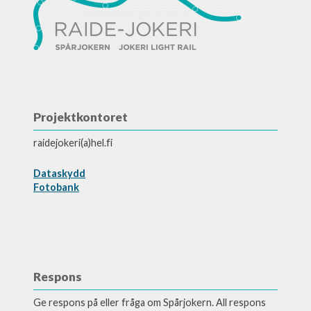
Projektkontoret
raidejokeri(a)hel.fi
Dataskydd
Fotobank
Respons
Ge respons på eller fråga om Spårjokern. All respons