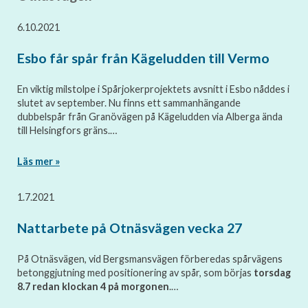
6.10.2021
Esbo får spår från Kägeludden till Vermo
En viktig milstolpe i Spårjokerprojektets avsnitt i Esbo nåddes i
slutet av september. Nu finns ett sammanhängande
dubbelspår från Granövägen på Kägeludden via Alberga ända
till Helsingfors gräns.…
Läs mer »
1.7.2021
Nattarbete på Otnäsvägen vecka 27
På Otnäsvägen, vid Bergsmansvägen förberedas spårvägens
betonggjutning med positionering av spår, som börjas
torsdag
8.7 redan klockan 4 på morgonen
.…